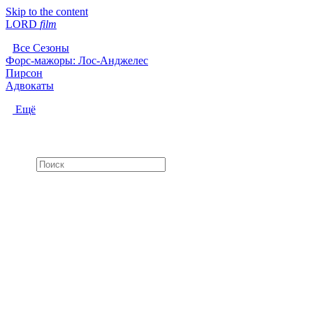
Skip to the content
LORD
f
i
l
m
Все Сезоны
Форс-мажоры: Лос-Анджелес
Пирсон
Адвокаты
Ещё