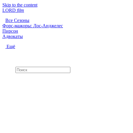
Skip to the content
LORD
f
i
l
m
Все Сезоны
Форс-мажоры: Лос-Анджелес
Пирсон
Адвокаты
Ещё