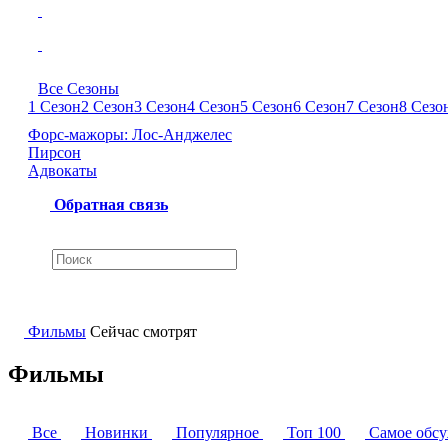
Все Сезоны
1 Сезон
2 Сезон
3 Сезон
4 Сезон
5 Сезон
6 Сезон
7 Сезон
8 Сезо
Форс-мажоры: Лос-Анджелес
Пирсон
Адвокаты
Обратная связь
Фильмы
Сейчас смотрят
Фильмы
Все
Новинки
Популярное
Топ 100
Самое обс