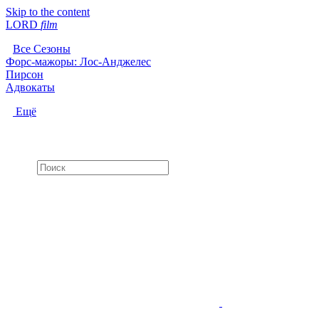
Skip to the content
LORD
f
i
l
m
Все Сезоны
Форс-мажоры: Лос-Анджелес
Пирсон
Адвокаты
Ещё