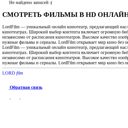
Не найдено записей :(
СМОТРЕТЬ ФИЛЬМЫ В HD ОНЛАЙ
LordFilm — уникальный онлайн кинотеатр, предлагающий насла
кинотеатрах. Широкий выбор контента включает огромную библ
независимо от расписания кинотеатров. Высокое качество изоб
нужные фильмы и сериалы. LordFilm открывает мир кино без 
LordFilm — уникальный онлайн кинотеатр, предлагающий насла
кинотеатрах. Широкий выбор контента включает огромную библ
независимо от расписания кинотеатров. Высокое качество изоб
нужные фильмы и сериалы. LordFilm открывает мир кино без 
LORD
f
i
l
m
Обратная связь