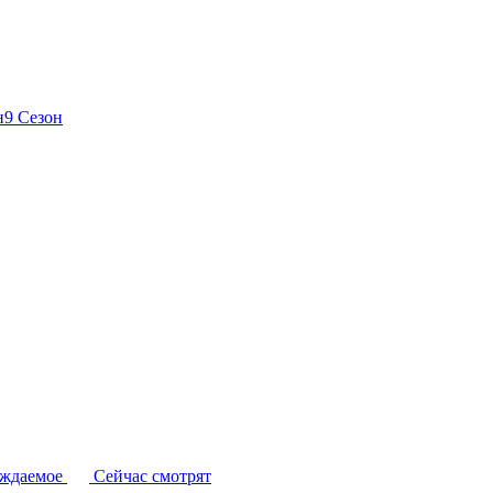
н
9 Сезон
уждаемое
Сейчас смотрят