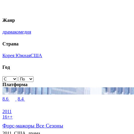
Жанр
драма
комедия
Страна
Корея Южная
США
Год
Платформа
8.6
8.4
2011
16++
Форс-мажоры Все Сезоны
2011, США, драма