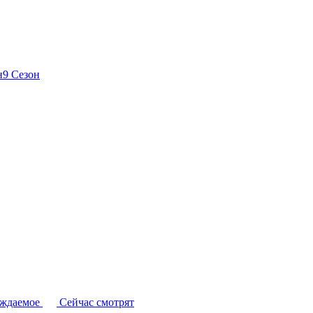
н
9 Сезон
уждаемое
Сейчас смотрят