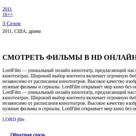
2011
16++
3 Сезон
2011, США, драма
СМОТРЕТЬ ФИЛЬМЫ В HD ОНЛАЙ
LordFilm — уникальный онлайн кинотеатр, предлагающий насла
кинотеатрах. Широкий выбор контента включает огромную библ
независимо от расписания кинотеатров. Высокое качество изоб
нужные фильмы и сериалы. LordFilm открывает мир кино без 
LordFilm — уникальный онлайн кинотеатр, предлагающий насла
кинотеатрах. Широкий выбор контента включает огромную библ
независимо от расписания кинотеатров. Высокое качество изоб
нужные фильмы и сериалы. LordFilm открывает мир кино без 
LORD
f
i
l
m
Обратная связь