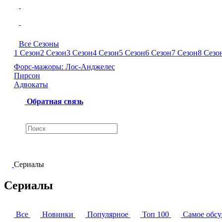
Все Сезоны
1 Сезон
2 Сезон
3 Сезон
4 Сезон
5 Сезон
6 Сезон
7 Сезон
8 Сезо
Форс-мажоры: Лос-Анджелес
Пирсон
Адвокаты
Обратная связь
Сериалы
Сериалы
Все
Новинки
Популярное
Топ 100
Самое обс