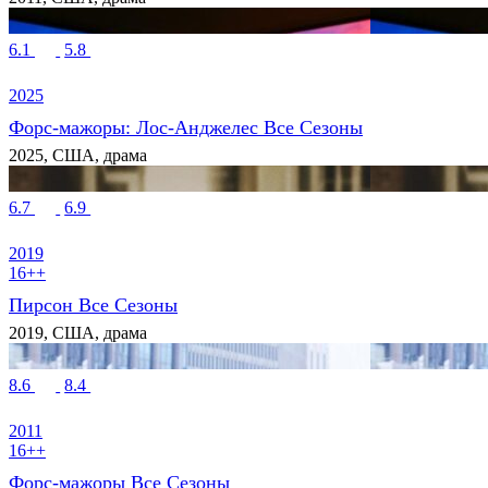
6.1
5.8
2025
Форс-мажоры: Лос-Анджелес Все Сезоны
2025, США, драма
6.7
6.9
2019
16++
Пирсон Все Сезоны
2019, США, драма
8.6
8.4
2011
16++
Форс-мажоры Все Сезоны