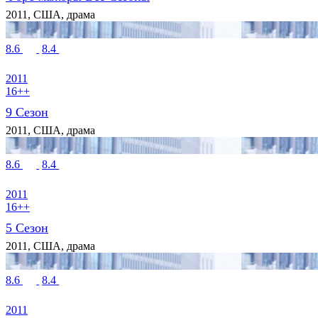
2011, США, драма
8.6
8.4
2011
16++
9 Сезон
2011, США, драма
8.6
8.4
2011
16++
5 Сезон
2011, США, драма
8.6
8.4
2011