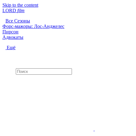
Skip to the content
LORD
f
i
l
m
Все Сезоны
Форс-мажоры: Лос-Анджелес
Пирсон
Адвокаты
Ещё