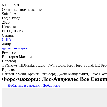
6.1
5.8
Оригинальное название
Suits L.A.
Год выхода
2025
Качество
FHD (1080p)
Страна
США
Жанр
драма
,
комедия
Режиссер
Виктория Махони
Перевод
TVShows, HDRezka Studio, 1WinStudio, Red Head Sound, LE-Produ
В ролях
Стивен Амелл, Брайан Гринберг, Джош Макдермитт, Лекс Скот
Форс-мажоры: Лос-Анджелес Все Сезон
Добавить в закладки
Добавлено