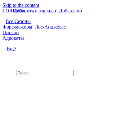
Skip to the content
LORD
Добавить в закладки
f
i
l
m
Добавлено
Все Сезоны
Форс-мажоры: Лос-Анджелес
Пирсон
Адвокаты
Ещё