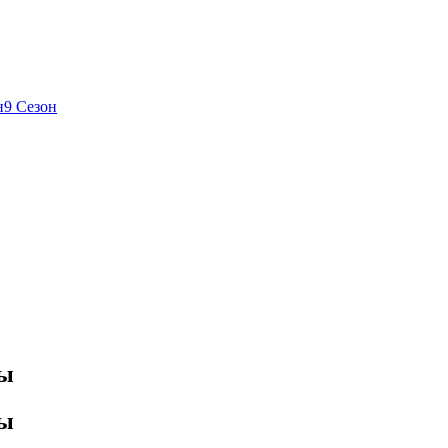
н
9 Сезон
ны
ны